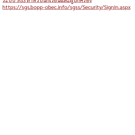
https://sgs.bopp-obec.info/sgss/Security/SignIn.aspx