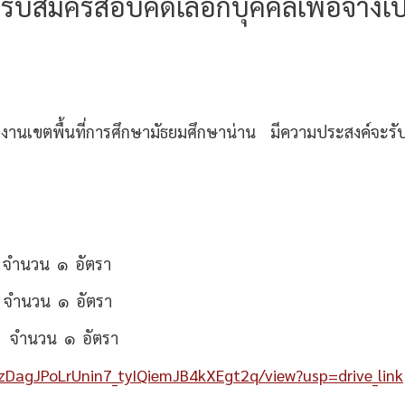
ับสมัครสอบคัดเลือกบุคคลเพื่อจ้างเป็
ักงานเขตพื้นที่การศึกษามัธยมศึกษาน่าน มีความประสงค์จะรับสม
 ๑ อัตรา
น ๑ อัตรา
จำนวน ๑ อัตรา
/1zDagJPoLrUnin7_tyIQiemJB4kXEgt2q/view?usp=drive_link